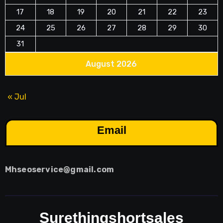
17
18
19
20
21
22
23
24
25
26
27
28
29
30
31
August 2026
« Jul
Email
Mhseoservice@gmail.com
Surethingshortsales