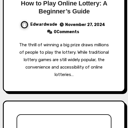
How to Play Online Lottery: A
Beginner’s Guide
Edwardwade
November 27, 2024
0Comments
The thrill of winning a big prize draws millions
of people to play the lottery. While traditional
lottery games are still widely popular, the
convenience and accessibility of online
lotteries…