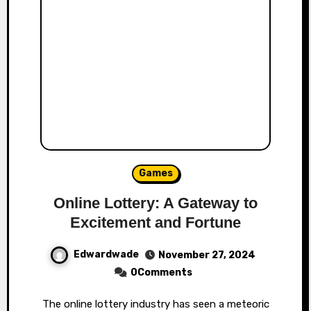
Games
Online Lottery: A Gateway to
Excitement and Fortune
Edwardwade
November 27, 2024
0Comments
The online lottery industry has seen a meteoric