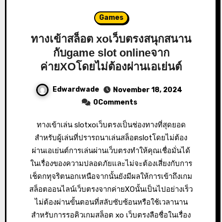
Games
ทางเข้าสล็อต xoเว็บตรงสนุกสนาน
กับgame slot onlineจาก
ค่ายXOโดยไม่ต้องผ่านเอเย่นต์
Edwardwade
November 18, 2024
0Comments
ทางเข้าเล่น slotxoเว็บตรงเป็นช่องทางที่สุดยอด
สำหรับผู้เล่นที่ปรารถนาเล่นสล็อตslotโดยไม่ต้อง
ผ่านเอเย่นต์การเล่นผ่านเว็บตรงทำให้คุณเชื่อมั่นได้
ในเรื่องของความปลอดภัยและไม่จะต้องเสี่ยงกับการ
เช็ดกทุจริตนอกเหนือจากนั้นยังมีผลให้การเข้าถึงเกม
สล็อตออนไลน์เว็บตรงจากค่ายXOนั้นเป็นไปอย่างเร็ว
ไม่ต้องผ่านขั้นตอนที่สลับซับซ้อนหรือใช้เวลานาน
สำหรับการรอคิวเกมสล็อต xo เว็บตรงลือชื่อในเรื่อง