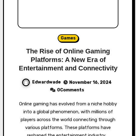
Games
The Rise of Online Gaming
Platforms: A New Era of
Entertainment and Connectivity
Edwardwade
November 16, 2024
0Comments
Online gaming has evolved from a niche hobby
into a global phenomenon, with millions of
players across the world connecting through
various platforms. These platforms have
reshaped the entertainment industry,…