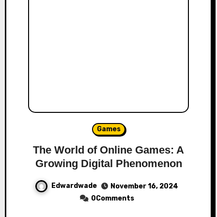
Games
The World of Online Games: A
Growing Digital Phenomenon
Edwardwade
November 16, 2024
0Comments