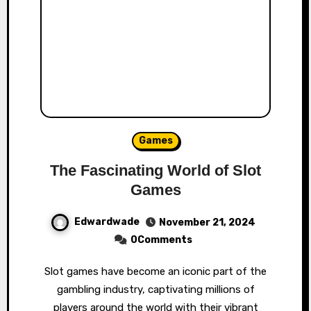
Games
The Fascinating World of Slot
Games
Edwardwade
November 21, 2024
0Comments
Slot games have become an iconic part of the
gambling industry, captivating millions of
players around the world with their vibrant