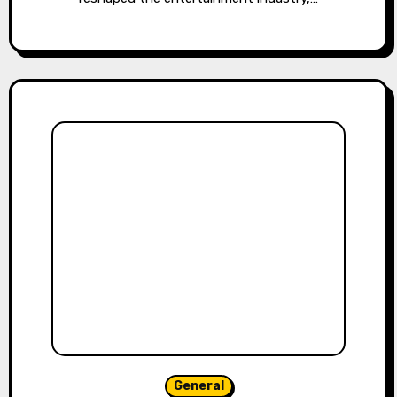
General