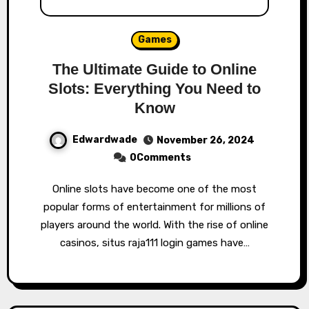
Games
The Ultimate Guide to Online
Slots: Everything You Need to
Know
Edwardwade
November 26, 2024
0Comments
Online slots have become one of the most
popular forms of entertainment for millions of
players around the world. With the rise of online
casinos, situs raja111 login games have…