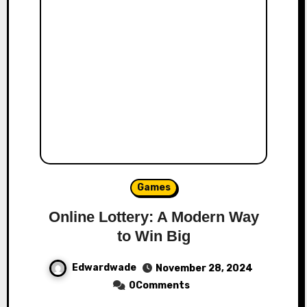
Games
Online Lottery: A Modern Way
to Win Big
Edwardwade
November 28, 2024
0Comments