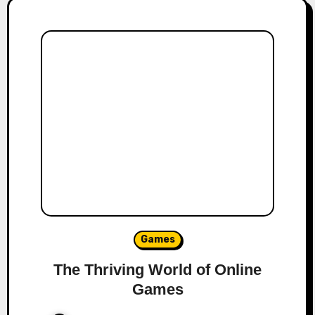
Games
The Thriving World of Online
Games