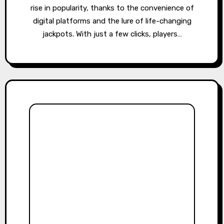
rise in popularity, thanks to the convenience of
digital platforms and the lure of life-changing
jackpots. With just a few clicks, players…