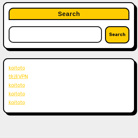
Search
Search
koitoto
快连VPN
koitoto
koitoto
koitoto