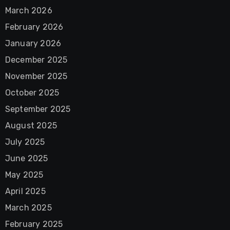
March 2026
February 2026
January 2026
December 2025
November 2025
October 2025
September 2025
August 2025
July 2025
June 2025
May 2025
April 2025
March 2025
February 2025