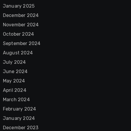
January 2025
December 2024
November 2024
October 2024
September 2024
August 2024
July 2024
June 2024
May 2024
April 2024
March 2024
February 2024
January 2024
December 2023