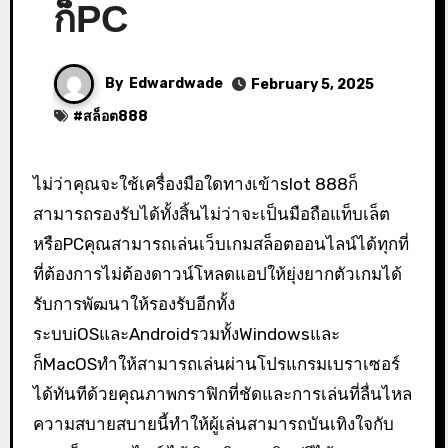
ก็PC
By
Edwardwade
February 5, 2025
#
สล็อต888
ไม่ว่าคุณจะใช้เครื่องมือใดทางเข้าslot 888ก็
สามารถรองรับได้ทั้งสิ้นไม่ว่าจะเป็นมือถือแท็บเล็ต
หรือPCคุณสามารถเล่นเว็บเกมสล็อตออนไลน์ได้ทุกที่
ที่ต้องการไม่ต้องดาวน์โหลดแอปให้ยุ่งยากตัวเกมได้
รับการพัฒนาให้รองรับอีกทั้ง
ระบบiOSและAndroidรวมทั้งWindowsและ
ก็MacOSทำให้สามารถเล่นผ่านโปรแกรมเบราเซอร์
ได้ทันทีด้วยคุณภาพกราฟิกที่ชัดและการเล่นที่ลื่นไหล
ความสบายสบายนี้ทำให้ผู้เล่นสามารถบันเทิงใจกับ