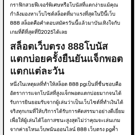
กราฟิกสวยฟีเจอร์พิเศษหรือโบนัสที่แตกง่ายแม้คุณ
กำลังมองหาเว็บไซต์สล็อตที่มาแรงที่สุดในปีนี้เว็บ
888 สล็อตคือคำตอบสมัครวันนี้แล้วมาบันเทิงใจกับ
เกมที่ดีที่สุดที่ปี2025ได้เลย
สล็อตเว็บตรง 888โบนัส
แตกบ่อยครั้งยืนยันแจ็กพอต
แตกแต่ละวัน
หนึ่งในเหตุผลที่ทำให้สล็อต 888 pgเป็นที่ชื่นชอบคือ
อัตราการแจกโบนัสที่สูงแจ็กพอตแตกบ่อยมากจนได้
รับการยินยอมรับจากผู้เล่นว่าเป็นเว็บไซต์ที่ทำเงินได้
จริงทุกเกมที่ให้บริการได้รับการคัดสรรมาอย่างดีเยี่ยม
เพื่อให้ผู้เล่นได้โอกาสชนะสูงสุดไม่ว่าคุณจะเล่นเกม
จากค่ายไหนเว็บพนันออนไลน์ 888 เว็บตรง pgค้ำ