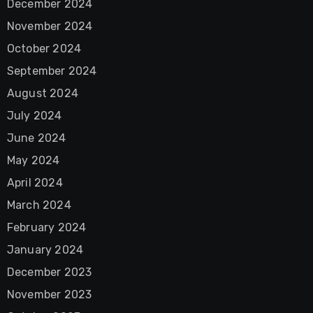
December 2024
November 2024
October 2024
September 2024
August 2024
July 2024
June 2024
May 2024
April 2024
March 2024
February 2024
January 2024
December 2023
November 2023