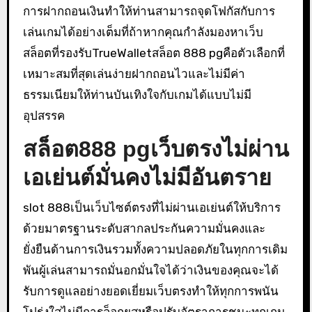
การฝากถอนเงินทำให้ท่านสามารถจุดโฟกัสกับการ
เล่นเกมได้อย่างเต็มที่ถ้าหากคุณกำลังมองหาเว็บ
สล็อตที่รองรับTrueWalletสล็อต 888 pgคือตัวเลือกที่
เหมาะสมที่สุดเล่นง่ายฝากถอนไวและไม่มีค่า
ธรรมเนียมให้ท่านบันเทิงใจกับเกมได้แบบไม่มี
อุปสรรค
สล็อต888 pgเว็บตรงไม่ผ่าน
เอเย่นต์มั่นคงไม่มีอันตราย
slot 888เป็นเว็บไซต์ตรงที่ไม่ผ่านเอเย่นต์ให้บริการ
ด้วยมาตรฐานระดับสากลประกันความมั่นคงและ
ยั่งยืนด้านการเงินรวมทั้งความปลอดภัยในทุกการเดิม
พันผู้เล่นสามารถมั่นอกมั่นใจได้ว่าเงินของคุณจะได้
รับการดูแลอย่างยอดเยี่ยมเว็บตรงทำให้ทุกการพนัน
โปร่งใสไม่มีการล็อกยูสหรือปรับอัตราการชนะทุกเกม