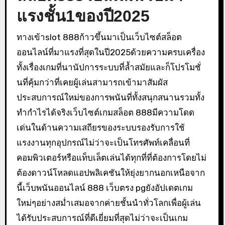
แรงชั้น1ของปี2025
ทางเข้าslot 888ก้าวขึ้นมาเป็นเว็บไซต์สล็อต
ออนไลน์ที่มาแรงที่สุดในปี2025ด้วยความครบเครื่อง
ทั้งเรื่องเกมที่นานัปการระบบที่ล้ำสมัยและก็โปรโมชั่
นที่คุ้มกว่าที่เคยผู้เล่นสามารถเข้ามาสัมผัส
ประสบการณ์ใหม่ของการพนันที่ทั้งสนุกสนานรวมทั้ง
ทำกำไรได้จริงเว็บไซต์เกมสล็อต 888มีความโดด
เด่นในด้านความเสถียรของระบบรองรับการใช้
แรงงานทุกอุปกรณ์ไม่ว่าจะเป็นโทรศัพท์เคลื่อนที่
คอมพิวเตอร์หรือแท็บเล็ตเล่นได้ทุกที่ที่ต้องการโดยไม่
ต้องดาวน์โหลดแอปพลิเคชันให้ยุ่งยากนอกเหนือจาก
นี้เว็บพนันออนไลน์ 888 เว็บตรง pgยังอัปเดตเกม
ใหม่ๆอย่างสม่ำเสมอจากค่ายชั้นนำทั่วโลกเพื่อผู้เล่น
ได้รับประสบการณ์ที่ดีเยี่ยมที่สุดไม่ว่าจะเป็นเกม