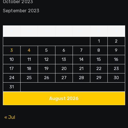
October 2023
September 2023
M
T
W
T
F
S
S
1
2
3
4
5
6
7
8
9
10
11
12
13
14
15
16
17
18
19
20
21
22
23
24
25
26
27
28
29
30
31
August 2026
« Jul