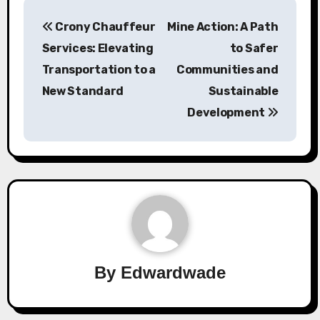
Post
Crony Chauffeur
Mine Action: A Path
navigation
Services: Elevating
to Safer
Transportation to a
Communities and
New Standard
Sustainable
Development
By
Edwardwade