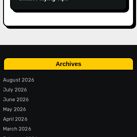
Archives
August 2026
July 2026
June 2026
May 2026
April 2026
March 2026