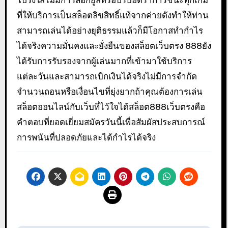
ที่ให้บริการเป็นสล็อตลิขสิทธิ์แท้จากค่ายดังทำให้ท่าน
สามารถเล่นได้อย่างยุติธรรมแล้วก็มีโอกาสทำกำไร
ได้จริงความมั่นคงและยั่งยืนของสล็อตเว็บตรง 888ยัง
ได้รับการรับรองจากผู้เล่นมากที่เข้ามาใช้บริการ
แต่ละวันและสามารถเบิกเงินได้จริงไม่มีการจำกัด
จำนวนถอนหรือเงื่อนไขที่ยุ่งยากถ้าคุณต้องการเล่น
สล็อตออนไลน์กับเว็บที่ไว้ใจได้สล็อต888เว็บตรงคือ
คำตอบที่ยอดเยี่ยมสมัครวันนี้เพื่อสัมผัสประสบการณ์
การพนันที่ปลอดภัยและได้กำไรได้จริง