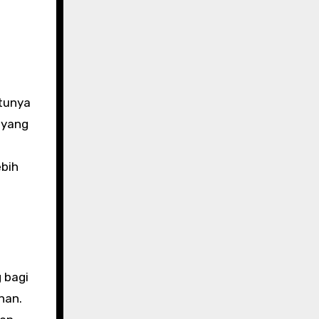
atunya
 yang
ebih
g bagi
nan.