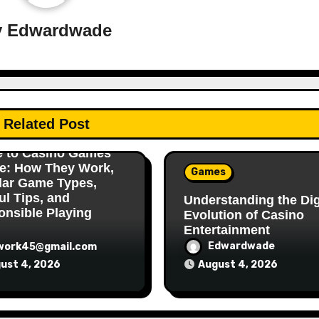
y
Edwardwade
es
Related Post
plete Beginner’s
e to Casino Games
e: How They Work,
Games
lar Game Types,
ul Tips, and
Understanding the Dig
nsible Playing
Evolution of Casino
Entertainment
Edwardwade
work45@gmail.com
ust 4, 2026
August 4, 2026