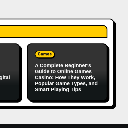
Games
A Complete Beginner’s
Guide to Online Games
ital
Casino: How They Work,
Popular Game Types, and
Smart Playing Tips