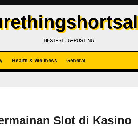
rethingshortsa
BEST-BLOG-POSTING
y
Health & Wellness
General
rmainan Slot di Kasino