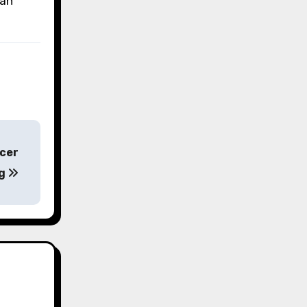
han
ccer
ng