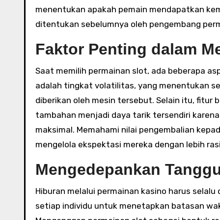
menentukan apakah pemain mendapatkan keme
ditentukan sebelumnya oleh pengembang per
Faktor Penting dalam M
Saat memilih permainan slot, ada beberapa asp
adalah tingkat volatilitas, yang menentukan 
diberikan oleh mesin tersebut. Selain itu, fitur
tambahan menjadi daya tarik tersendiri karena
maksimal. Memahami nilai pengembalian kepad
mengelola ekspektasi mereka dengan lebih ras
Mengedepankan Tanggu
Hiburan melalui permainan kasino harus selalu d
setiap individu untuk menetapkan batasan wa