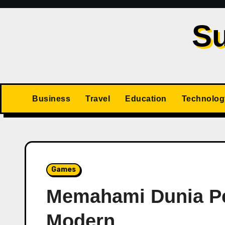
Skip
to
Su
content
Business
Travel
Education
Technolog
Games
Memahami Dunia Pe
Modern