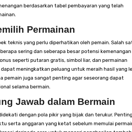
nangan berdasarkan tabel pembayaran yang telah
mainan.
emilih Permainan
ek teknis yang perlu diperhatikan oleh pemain. Salah s
seberapa sering dan seberapa besar potensi kemenangan
 bonus seperti putaran gratis, simbol liar, dan permainan
 dapat meningkatkan peluang untuk meraih hasil yang l
a pemain juga sangat penting agar seseorang dapat
ional selama bermain.
ng Jawab dalam Bermain
idekati dengan pola pikir yang bijak dan terukur. Pentin
ktu serta anggaran yang ketat sebelum memulai permai