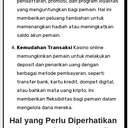
pendaftaran, promosi, dan program loyalitas
yang menguntungkan bagi pemain. Hal ini
memberikan peluang tambahan untuk
memenangkan hadiah atau meningkatkan
saldo akun pemain.
Kemudahan Transaksi
Kasino online
memungkinkan pemain untuk melakukan
deposit dan penarikan uang dengan
berbagai metode pembayaran, seperti
transfer bank, kartu kredit, dompet digital,
atau bahkan mata uang kripto. Ini
memberikan fleksibilitas bagi pemain dalam
mengelola dana mereka.
Hal yang Perlu Diperhatikan