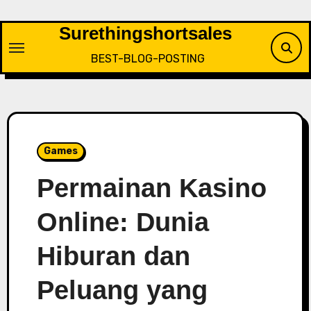
Skip
to
Surethingshortsales
content
BEST-BLOG-POSTING
Games
Permainan Kasino
Online: Dunia
Hiburan dan
Peluang yang