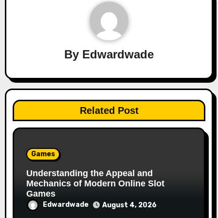
By
Edwardwade
Related Post
Games
Understanding the Appeal and
Mechanics of Modern Online Slot
Games
Edwardwade
August 4, 2026