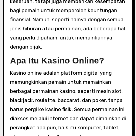
keseruan, tetapi juga memberikan kesempatan
bagi pemain untuk memperoleh keuntungan
finansial. Namun, seperti halnya dengan semua
jenis hiburan atau permainan, ada beberapa hal
yang perlu dipahami untuk memainkannya
dengan bijak.
Apa Itu Kasino Online?
Kasino online adalah platform digital yang
memungkinkan pemain untuk memainkan
berbagai permainan kasino, seperti mesin slot,
blackjack, roulette, baccarat, dan poker, tanpa
harus pergi ke kasino fisik. Semua permainan ini
diakses melalui internet dan dapat dimainkan di
perangkat apa pun, baik itu komputer, tablet,